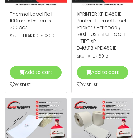
Thermal Label Roll
XPRINTER XP D4601B -
100mm x 150mm x
Printer Thermal Label
300pcs
Sticker / Barcode /
Resi - USB BLUETOOTH
SKU : TLRAK100150300
- TIPE XP-
D4601B XPD4601B
SKU : XPD4601B
Add to cart
Add to cart
Wishlist
Wishlist