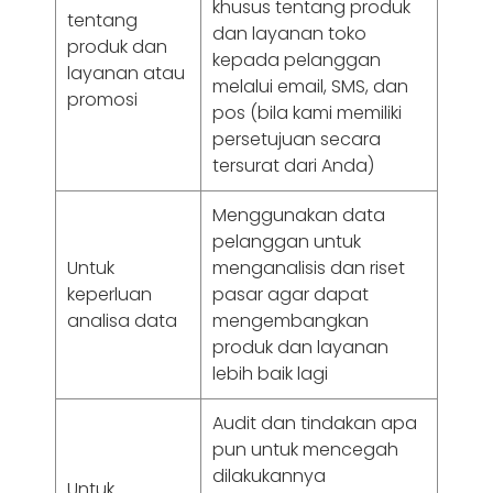
khusus tentang produk
tentang
dan layanan toko
produk dan
kepada pelanggan
layanan atau
melalui email, SMS, dan
promosi
pos (bila kami memiliki
persetujuan secara
tersurat dari Anda)
Menggunakan data
pelanggan untuk
Untuk
menganalisis dan riset
keperluan
pasar agar dapat
analisa data
mengembangkan
produk dan layanan
lebih baik lagi
Audit dan tindakan apa
pun untuk mencegah
dilakukannya
Untuk