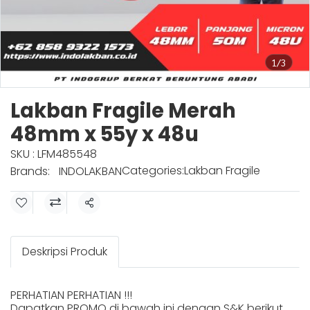
1/3
Lakban Fragile Merah
48mm x 55y x 48u
SKU : LFM485548
Categories:
Lakban Fragile
Brands:
INDOLAKBAN
Share
Deskripsi Produk
PERHATIAN PERHATIAN !!!
Dapatkan PROMO di bawah ini dengan S&K berikut.