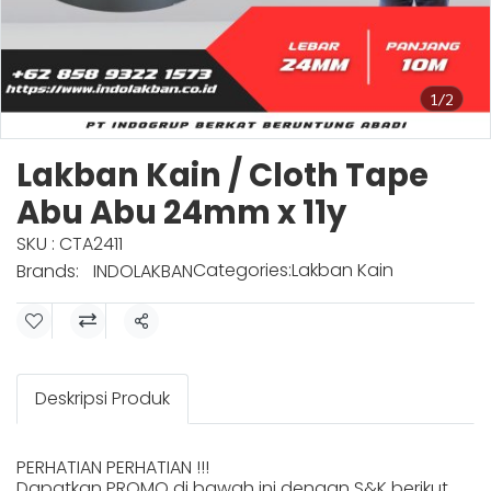
1/2
Lakban Kain / Cloth Tape
Abu Abu 24mm x 11y
SKU : CTA2411
Categories:
Lakban Kain
Brands:
INDOLAKBAN
Share
Deskripsi Produk
PERHATIAN PERHATIAN !!!
Dapatkan PROMO di bawah ini dengan S&K berikut.