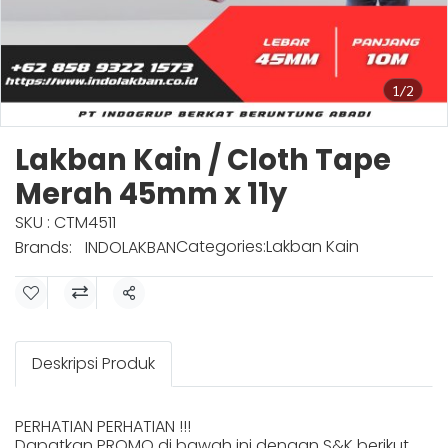
1/2
Lakban Kain / Cloth Tape
Merah 45mm x 11y
SKU : CTM4511
Categories:
Lakban Kain
Brands:
INDOLAKBAN
Share
Deskripsi Produk
PERHATIAN PERHATIAN !!!
Dapatkan PROMO di bawah ini dengan S&K berikut.